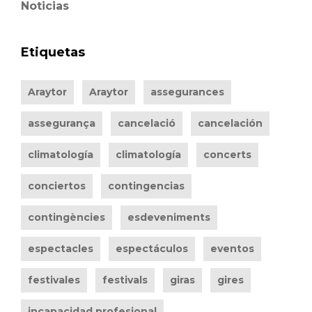
Noticias
Etiquetas
Araytor
Araytor
assegurances
assegurança
cancelació
cancelación
climatología
climatología
concerts
conciertos
contingencias
contingències
esdeveniments
espectacles
espectáculos
eventos
festivales
festivals
giras
gires
incapacidad profesional