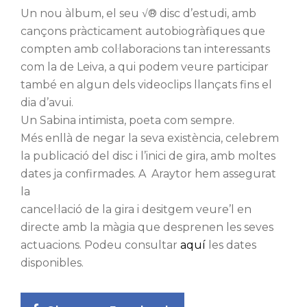
Un nou
àlbum
, el seu
√®
disc
d’estudi,
amb
cançons
pràcticament
autobiogràfiques
que
compten
amb
col·laboracions tan
interessants
com la
de Leiva
, a qui
podem
veure
participar
també
en algun dels
videoclips
llançats
fins el
dia d’avui
.
Un
Sabina
intimista
, poeta
com sempre.
Més
enllà
de negar la seva
existència,
celebrem
la publicació del disc
i l’inici
de gira,
amb
moltes
dates ja
confirmades.
A
Araytor
hem
assegurat
la
cancel·lació
de la gira i
desitgem
veure’l en
directe
amb
la màgia que
desprenen les seves
actuacions.
Podeu consultar
aquí
les
dates
disponibles
.