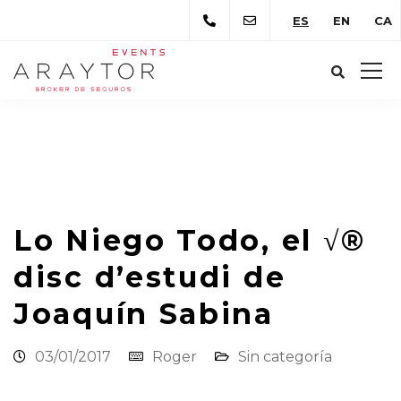
ES
EN
CA
Araytor Correduría de Seguros
Novedades
Lo Niego Todo, el √® disc d’estudi de Joaquín
Sabina
Lo Niego Todo, el √®
disc d’estudi de
Joaquín Sabina
03/01/2017
Roger
Sin categoría