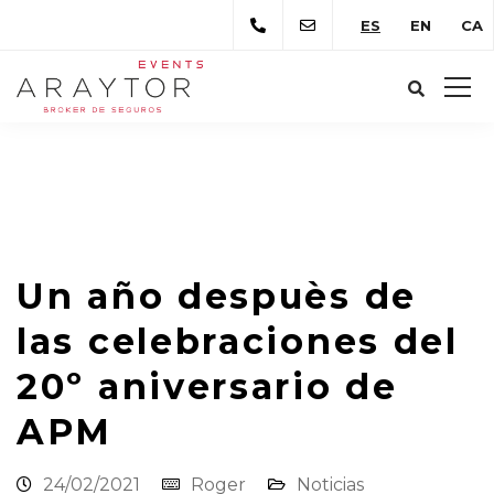
ES
EN
CA
Araytor Correduría de Seguros
Novedades
Noticias
Un año despuès de las celebraciones
del 20º aniversario de APM
Un año despuès de
las celebraciones del
20º aniversario de
APM
24/02/2021
Roger
Noticias