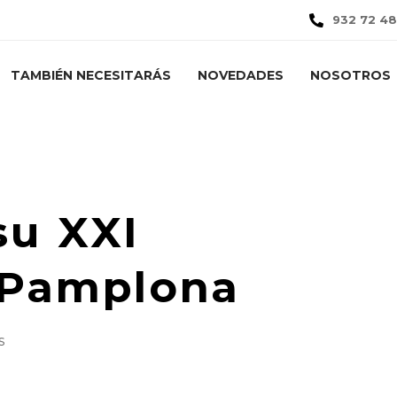
932 72 48
TAMBIÉN NECESITARÁS
NOVEDADES
NOSOTROS
s
Noticias
APM celebra su XXI Asamblea en Pamplona
su XXI
 Pamplona
s