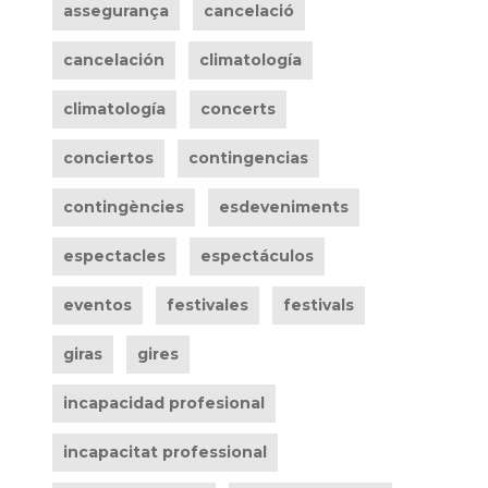
assegurança
cancelació
cancelación
climatología
climatología
concerts
conciertos
contingencias
contingències
esdeveniments
espectacles
espectáculos
eventos
festivales
festivals
giras
gires
incapacidad profesional
incapacitat professional