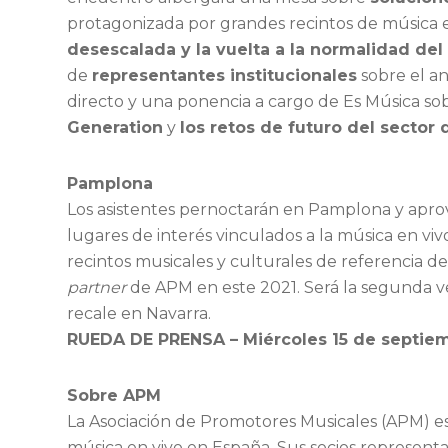
protagonizada por grandes recintos de música e
desescalada y la vuelta a la normalidad del
de
representantes institucionales
sobre el an
directo y una ponencia a cargo de Es Música sobr
Generation
y
los retos de futuro del sector 
Pamplona
Los asistentes pernoctarán en Pamplona y aprov
lugares de interés vinculados a la música en viv
recintos musicales y culturales de referencia d
partner
de APM en este 2021. Será la segunda ve
recale en Navarra.
RUEDA DE PRENSA – Miércoles 15 de septiemb
Sobre APM
La Asociación de Promotores Musicales (APM) es 
música en vivo en España. Sus socios representa