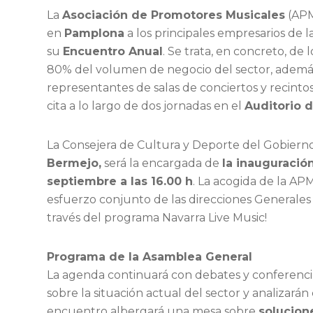
La
Asociación de Promotores Musicales
(APM
en
Pamplona
a los principales empresarios de l
su
Encuentro Anual
. Se trata, en concreto, d
80% del volumen de negocio del sector, además 
representantes de salas de conciertos y recinto
cita a lo largo de dos jornadas en el
Auditorio d
La Consejera de Cultura y Deporte del Gobiern
Bermejo,
será la encargada de
la inauguración
septiembre a las 16.00 h
. La acogida de la AP
esfuerzo conjunto de las direcciones Generales
través del programa Navarra Live Music!
Programa de la Asamblea General
La agenda continuará con debates y conferencia
sobre la situación actual del sector y analizarán
encuentro albergará una mesa sobre
solucion