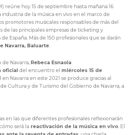
) reúne hoy 15 de septiembre hasta mañana 16
a industria de la música en vivo en el marco de
e los promotores musicales responsables de más del
de las principales empresas de ticketing y
s de España. Más de 150 profesionales que se darán
e Navarra, Baluarte
.
o de Navarra,
Rebeca Esnaola
 oficial
del encuentro el
miércoles 15 de
M en Navarra en este 2021 se produce gracias al
 de Cultura y de Turismo del Gobierno de Navarra, a
s en las que diferentes profesionales reflexionarán
 cómo será la
reactivación de la música en vivo
. El
es ante la reventa de entradas
, una charla