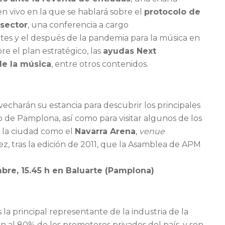
n vivo en la que se hablará sobre el
protocolo de
 sector
, una conferencia a cargo
tes y el después de la pandemia para la música en
e el plan estratégico, las
ayudas Next
de la música
, entre otros contenidos.
echarán su estancia para descubrir los principales
o de Pamplona, así como para visitar algunos de los
e la ciudad como el
Navarra Arena
,
venue
z, tras la edición de 2011, que la Asamblea de APM
re, 15.45 h en Baluarte (Pamplona)
la principal representante de la industria de la
n al 80% de los promotores privados del país, y son