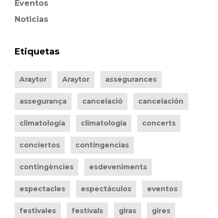
Eventos
Noticias
Etiquetas
Araytor
Araytor
assegurances
assegurança
cancelació
cancelación
climatología
climatología
concerts
conciertos
contingencias
contingències
esdeveniments
espectacles
espectáculos
eventos
festivales
festivals
giras
gires