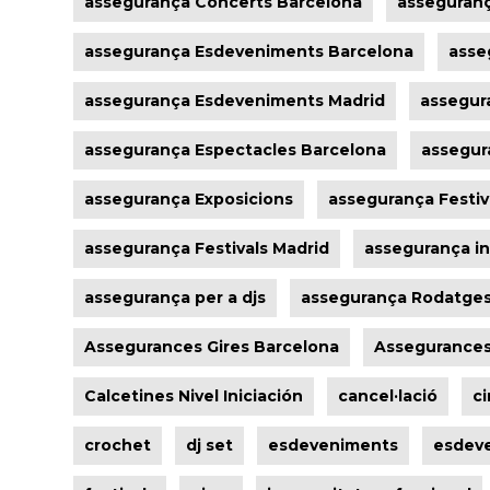
assegurança Concerts Barcelona
asseguranç
assegurança Esdeveniments Barcelona
asse
assegurança Esdeveniments Madrid
assegur
assegurança Espectacles Barcelona
assegur
assegurança Exposicions
assegurança Festiv
assegurança Festivals Madrid
assegurança i
assegurança per a djs
assegurança Rodatge
Assegurances Gires Barcelona
Assegurances
Calcetines Nivel Iniciación
cancel·lació
ci
crochet
dj set
esdeveniments
esdeve