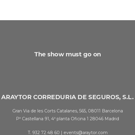
The show must go on
ARAYTOR CORREDURIA DE SEGUROS, S.L.
Gran Via de les Corts Catalanes, 565, 08011 Barcelona
Pº Castellana 91, 4º planta Oficina 1 28046 Madrid
T.
932 72 48 60
|
events@araytor.com