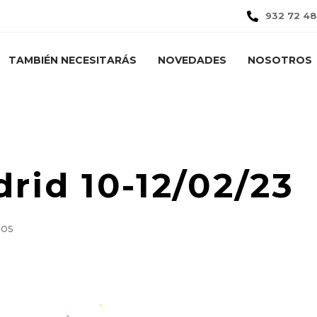
932 72 48
TAMBIÉN NECESITARÁS
NOVEDADES
NOSOTROS
s
Eventos
Love Yarn Madrid 10-12/02/23
rid 10-12/02/23
os