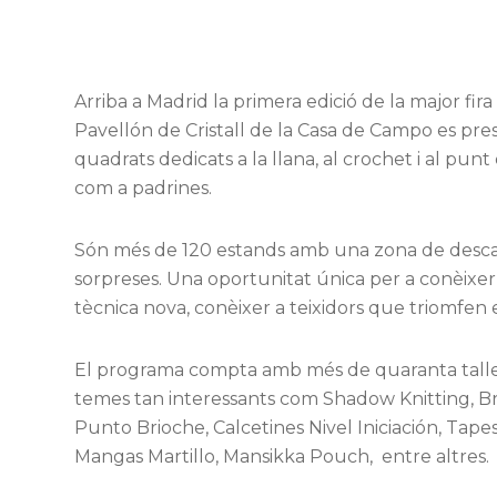
Arriba a Madrid la primera edició de la major fira 
Pavellón de Cristall de la Casa de Campo es 
quadrats dedicats a la llana, al crochet i al pun
com a padrines.
Són més de 120 estands amb una zona de descans 
sorpreses. Una oportunitat única per a conèixer
tècnica nova, conèixer a teixidors que triomfen e
El programa compta amb més de quaranta tallers 
temes tan interessants com Shadow Knitting, Br
Punto Brioche, Calcetines Nivel Iniciación, Tapes
Mangas Martillo, Mansikka Pouch, entre altres.