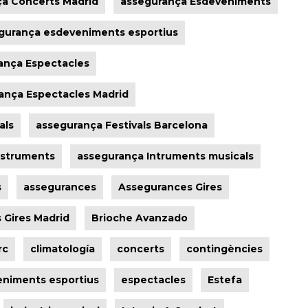
a Concerts Madrid
assegurança Esdeveniments
gurança esdeveniments esportius
ança Espectacles
ança Espectacles Madrid
als
assegurança Festivals Barcelona
nstruments
assegurança Intruments musicals
s
assegurances
Assegurances Gires
 Gires Madrid
Brioche Avanzado
rc
climatología
concerts
contingències
niments esportius
espectacles
Estefa