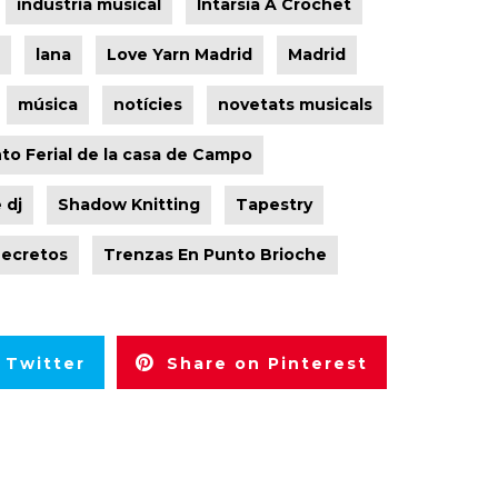
industria musical
Intarsia A Crochet
lana
Love Yarn Madrid
Madrid
música
notícies
novetats musicals
to Ferial de la casa de Campo
 dj
Shadow Knitting
Tapestry
Secretos
Trenzas En Punto Brioche
 Twitter
Share on Pinterest