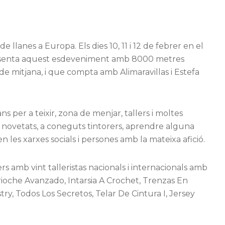
de llanes a Europa. Els dies 10, 11 i 12 de febrer en el
presenta aquest esdeveniment amb 8000 metres
t de mitjana, i que compta amb Alimaravillas i Estefa
per a teixir, zona de menjar, tallers i moltes
 novetats, a coneguts tintorers, aprendre alguna
n les xarxes socials i persones amb la mateixa afició.
amb vint talleristas nacionals i internacionals amb
ioche Avanzado, Intarsia A Crochet, Trenzas En
try, Todos Los Secretos, Telar De Cintura I, Jersey