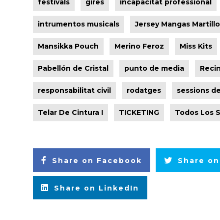
festivals
gires
incapacitat professional
intrumentos musicals
Jersey Mangas Martillo
Mansikka Pouch
Merino Feroz
Miss Kits
Pabellón de Cristal
punto de media
Recin
responsabilitat civil
rodatges
sessions de
Telar De Cintura I
TICKETING
Todos Los 
Share on Facebook
Share on
Share on LinkedIn