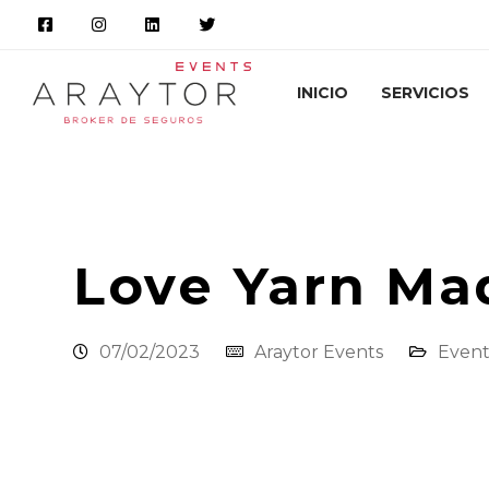
INICIO
SERVICIOS
Araytor Correduría de Seguros
Novedade
Love Yarn Mad
07/02/2023
Araytor Events
Event