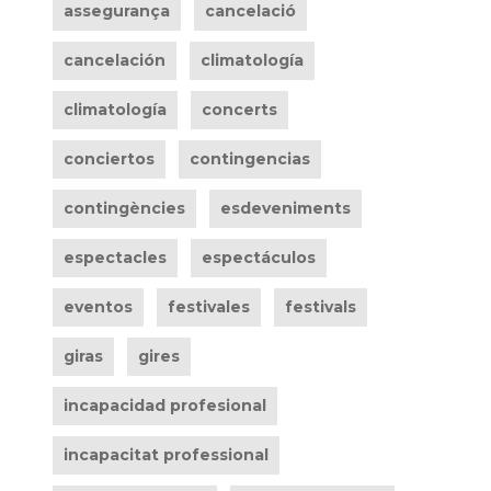
assegurança
cancelació
cancelación
climatología
climatología
concerts
conciertos
contingencias
contingències
esdeveniments
espectacles
espectáculos
eventos
festivales
festivals
giras
gires
incapacidad profesional
incapacitat professional