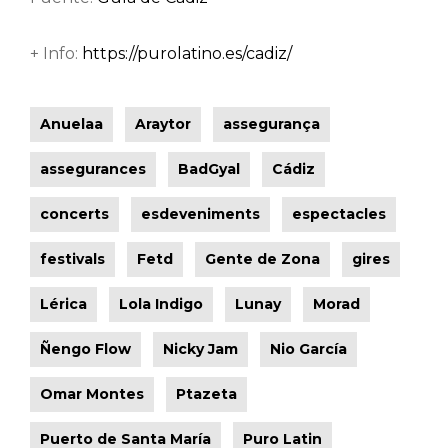
+ Info:
https://purolatino.es/cadiz/
Anuelaa
Araytor
assegurança
assegurances
BadGyal
Cádiz
concerts
esdeveniments
espectacles
festivals
Fetd
Gente de Zona
gires
Lérica
Lola Indigo
Lunay
Morad
Ñengo Flow
Nicky Jam
Nio García
Omar Montes
Ptazeta
Puerto de Santa María
Puro Latin