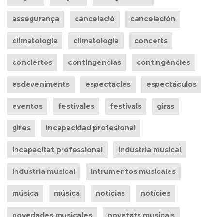
assegurança
cancelació
cancelación
climatología
climatología
concerts
conciertos
contingencias
contingències
esdeveniments
espectacles
espectáculos
eventos
festivales
festivals
giras
gires
incapacidad profesional
incapacitat professional
industria musical
industria musical
intrumentos musicales
música
música
noticias
notícies
novedades musicales
novetats musicals