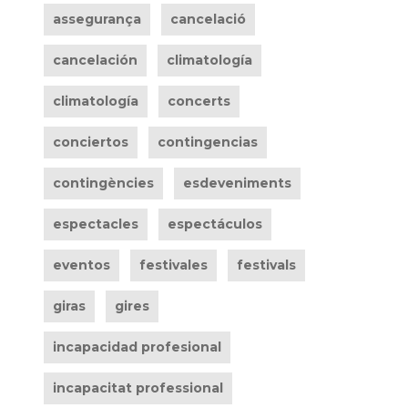
assegurança
cancelació
cancelación
climatología
climatología
concerts
conciertos
contingencias
contingències
esdeveniments
espectacles
espectáculos
eventos
festivales
festivals
giras
gires
incapacidad profesional
incapacitat professional