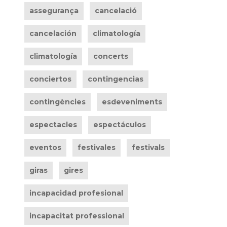
assegurança
cancelació
cancelación
climatología
climatología
concerts
conciertos
contingencias
contingències
esdeveniments
espectacles
espectáculos
eventos
festivales
festivals
giras
gires
incapacidad profesional
incapacitat professional