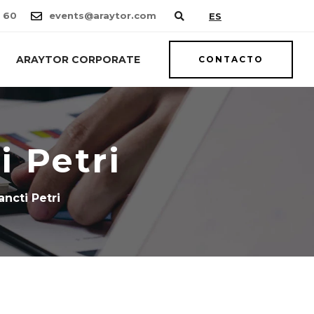
 60
events@araytor.com
ES
ARAYTOR CORPORATE
CONTACTO
i Petri
ncti Petri