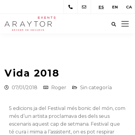
ES
EN
CA
Araytor Correduría de Seguros
Novedades
Vida 2018
Vida 2018
07/01/2018
Roger
Sin categoría
5 edicions
ja del
Festival més
bonic
del món, com
més
d’un
artista
proclamava
des dels seus
escenaris
aquest cap de
setmana.
Festival
que
té cura
i mima
a l’assistent
, on
es
pot respirar