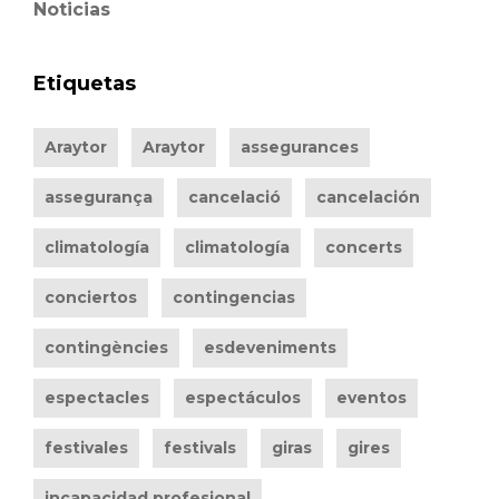
Noticias
Etiquetas
Araytor
Araytor
assegurances
assegurança
cancelació
cancelación
climatología
climatología
concerts
conciertos
contingencias
contingències
esdeveniments
espectacles
espectáculos
eventos
festivales
festivals
giras
gires
incapacidad profesional