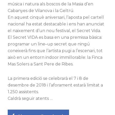
música
i natura als
boscos de la
Masia d’en
Cabanyes
de Vilanova i
la Geltrú.
En aquest
cinquè
aniversari
, l’aposta
pel cartell
nacional ha
estat
destacable i
ens han
anunciat
el naixement d’un
nou
festival, el
Secret
Vida.
El
Secret
VIDA
es basa en una
premissa
bàsica
:
programar
un line
–
up
secret que
ningú
coneixerà
fins
que l’artista
pugi a l’escenari
, tot
això en
un entorn
indoor
immillorable
:
la Finca
Mas
Solers
a Sant Pere de
Ribes.
La primera edició
se celebrarà el 7
i 8 de
desembre
de 2018 i
l’aforament
estarà
limitat a
1.250
assistents.
Caldrà seguir
atents
…