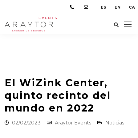
ES
EN
CA
Araytor Correduría de Seguros
Novedades
Noticias
El WiZink Center, quinto recinto del
mundo en 2022
El WiZink Center,
quinto recinto del
mundo en 2022
02/02/2023
Araytor Events
Noticias