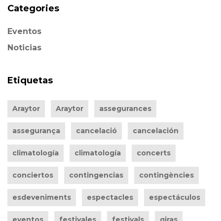
Categories
Eventos
Noticias
Etiquetas
Araytor
Araytor
assegurances
assegurança
cancelació
cancelación
climatología
climatología
concerts
conciertos
contingencias
contingències
esdeveniments
espectacles
espectáculos
eventos
festivales
festivals
giras