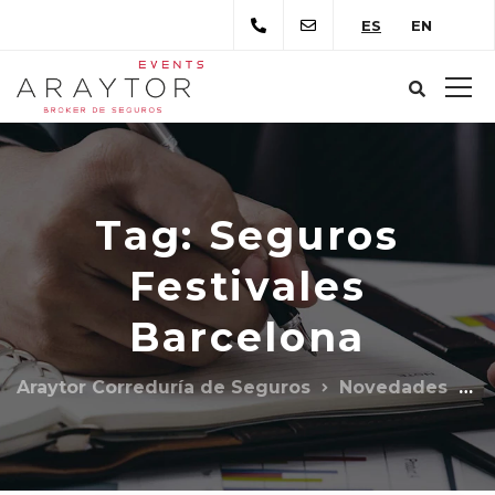
ES
EN
Tag: Seguros
Festivales
Barcelona
Araytor Correduría de Seguros
Novedades
S