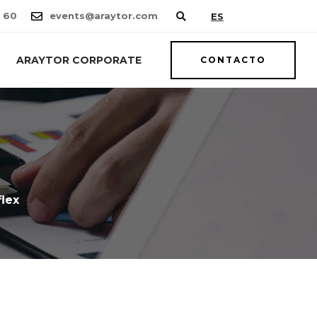
 60
events@araytor.com
ES
ARAYTOR CORPORATE
CONTACTO
flex