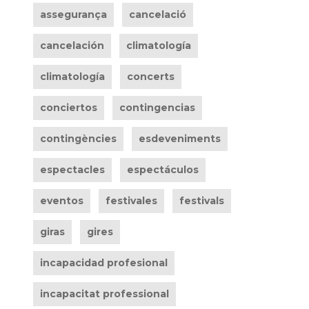
assegurança
cancelació
cancelación
climatología
climatología
concerts
conciertos
contingencias
contingències
esdeveniments
espectacles
espectáculos
eventos
festivales
festivals
giras
gires
incapacidad profesional
incapacitat professional