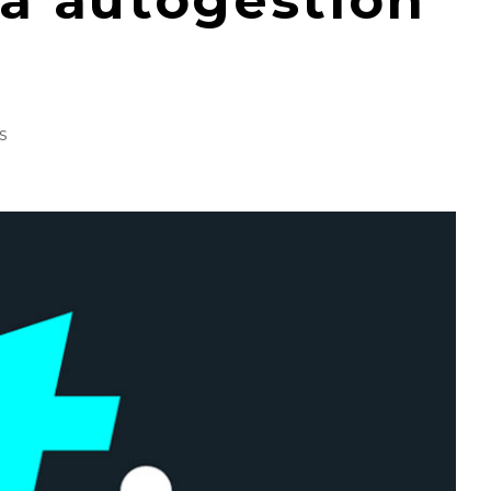
la autogestión
s