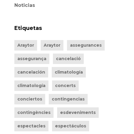
Noticias
Etiquetas
Araytor
Araytor
assegurances
assegurança
cancelació
cancelación
climatología
climatología
concerts
conciertos
contingencias
contingències
esdeveniments
espectacles
espectáculos