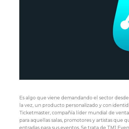
Es algo que viene demandando el sector desde h
la vez, un producto personalizado y con identi
Ticketmaster, compañía líder mundial de venta 
para aquellas salas, promotores y artistas que q
entradas para sus eventos. Se trata de TM1 Even