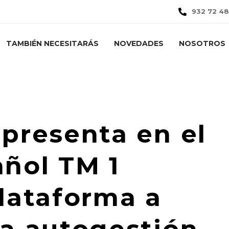
932 72 48
TAMBIÉN NECESITARÁS
NOVEDADES
NOSOTROS
s
Noticias
Ticketmaster presenta en el mercado español TM 1 Events, una plataforma a medida para la autogestión de eventos
presenta en el
ñol TM 1
lataforma a