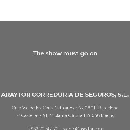
The show must go on
ARAYTOR CORREDURIA DE SEGUROS, S.L.
Gran Via de les Corts Catalanes, 565, 08011 Barcelona
Pº Castellana 91, 4º planta Oficina 1 28046 Madrid
T.
932 72 48 60
|
events@araytor.com