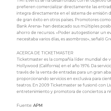
TM1 Events se ha desarrollado con el objetivo 
prefieren comercializar directamente las entrad
integra directamente en el sistema de emisión 
de gran éxito en otros países. Promotores com
Bank Arena» han destacado sus múltiples posibi
ahorro de recursos. «Poder autogestionar un e
necesitaba varios días, es asombroso», señaló 
ACERCA DE TICKETMASTER
Ticketmaster es la compañía líder mundial de v
Hollywood (California) en el año 1976. Da servi
través de la venta de entradas para un gran aba
proporcionando servicios en exclusiva para cient
teatros. En 2009 Ticketmaster se fusionó con L
entretenimiento y promotora de conciertos a ni
Fuente:
APM