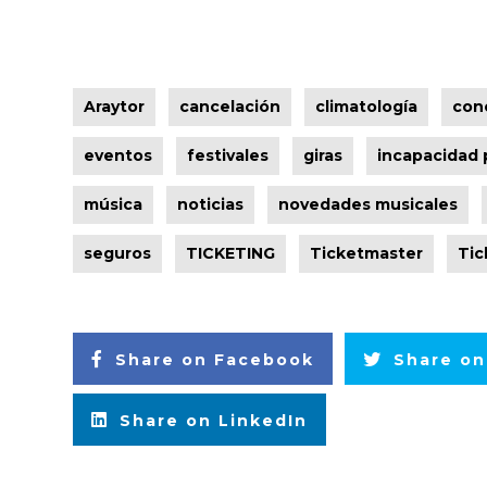
Araytor
cancelación
climatología
con
eventos
festivales
giras
incapacidad 
música
noticias
novedades musicales
seguros
TICKETING
Ticketmaster
Tic
Share on Facebook
Share on
Share on LinkedIn