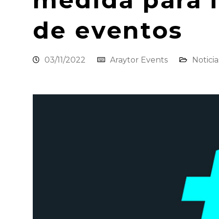
medida para 
de eventos
03/11/2022
Araytor Events
Noticia