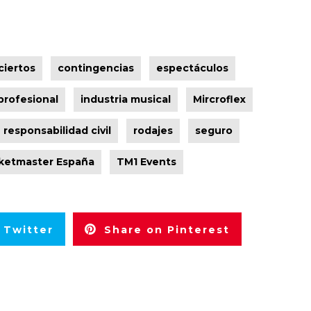
ciertos
contingencias
espectáculos
profesional
industria musical
Mircroflex
responsabilidad civil
rodajes
seguro
ketmaster España
TM1 Events
 Twitter
Share on Pinterest