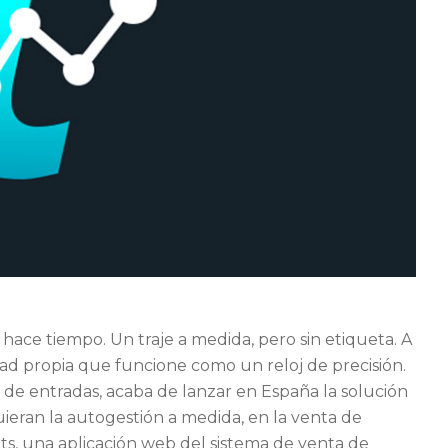
ace tiempo. Un traje a medida, pero sin etiqueta. A
dad propia que funcione como un reloj de precisión.
de entradas, acaba de lanzar en España la solución
uieran la autogestión a medida, en la venta de
ts, una aplicación web del sistema de venta de