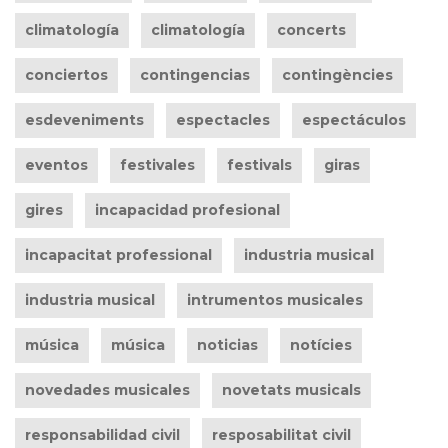
climatología
climatología
concerts
conciertos
contingencias
contingències
esdeveniments
espectacles
espectáculos
eventos
festivales
festivals
giras
gires
incapacidad profesional
incapacitat professional
industria musical
industria musical
intrumentos musicales
música
música
noticias
notícies
novedades musicales
novetats musicals
responsabilidad civil
resposabilitat civil