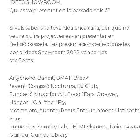
IDEES SHOWROOM.
Qui es va presentar en la passada edició?
Si vols saber si la teva idea encaixaria, per què no
veure quins projectes es van presentar en
l’edició passada. Les presentacions seleccionades
per a Idees Showroom 2022 van ser les
següents:
Artychoke, Bandit, BMAT, Break-
*event, Comissió Nocturna, DJ Club,
Fundació Music for All, Good4Ears, Groover,
Hangar – On-*the-*Fly,
Motmo.pro, quente, Roots Entertainment Llatinoam
Sons
Immersius, Sorority Lab, TELMI Skynote, Union Avatar
Guineu: Guineu Library