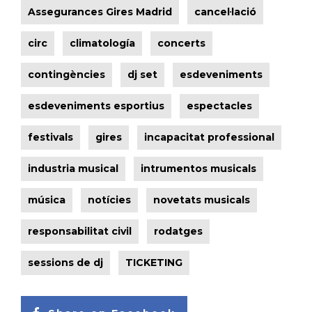
Assegurances Gires Madrid
cancel·lació
circ
climatología
concerts
contingències
dj set
esdeveniments
esdeveniments esportius
espectacles
festivals
gires
incapacitat professional
industria musical
intrumentos musicals
música
notícies
novetats musicals
responsabilitat civil
rodatges
sessions de dj
TICKETING