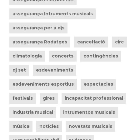
assegurança Intruments musicals
assegurança per a djs
assegurança Rodatges
cancel·lació
circ
climatología
concerts
contingències
dj set
esdeveniments
esdeveniments esportius
espectacles
festivals
gires
incapacitat professional
industria musical
intrumentos musicals
música
notícies
novetats musicals