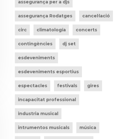
assegurança per a djs
assegurança Rodatges
cancel·lació
circ
climatología
concerts
contingències
dj set
esdeveniments
esdeveniments esportius
espectacles
festivals
gires
incapacitat professional
industria musical
intrumentos musicals
música