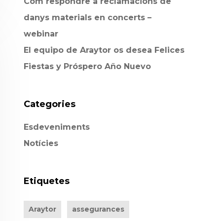
Com respondre a reclamacions de
danys materials en concerts –
webinar
El equipo de Araytor os desea Felices
Fiestas y Próspero Año Nuevo
Categories
Esdeveniments
Notícies
Etiquetes
Araytor
assegurances